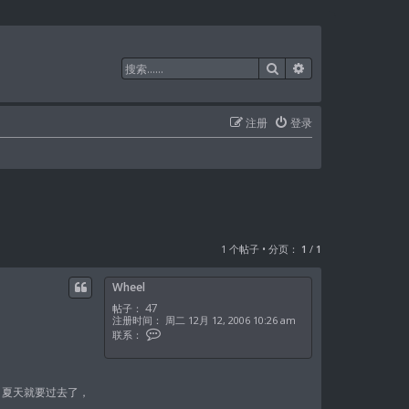
搜索
高级搜索
注册
登录
1 个帖子 • 分页：
1
/
1
Wheel
47
帖子：
注册时间：
周二 12月 12, 2006 10:26 am
联
联系：
系
W
h
e
e
，夏天就要过去了，
l