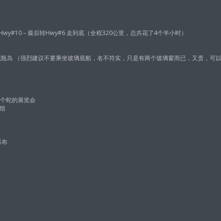
 – 再转Hwy#10 – 最后转Hwy#6 走到底（全程320公里，总共花了4个半小时）
船，看沉船，上花瓶岛 （强烈建议不要乘坐玻璃底船，名不符实，只是有两个玻璃窗而已，又贵，
加了一个蛇的展览会
物馆
 瀑布