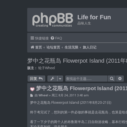
Life for Fun
品味人生
快捷链接
FAQ
首页
论坛首页
生活无限
旅人日记
梦中之花瓶岛 Flowerpot Island (2011年
版主：
轮子Wheel
搜索
高
回复
梦中之花瓶岛 Flowerpot Island (20
帖
由
Wheel
»
周三 8月 24, 2011 3:40 am
子
梦中之花瓶岛 Flowerpot Island (2011年8月20-21日)
终于考完试了，想到的第一件必做的事就是去花瓶岛，也算是给
看了一下夕子的两个人的布鲁斯半岛二日自助游攻略，基本行程
不论天气如何，说走就走。