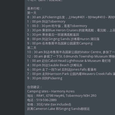
基本行程：
第一天
8：30 am 从Pickering出发，上Hwy#401 – 转Hwy#410
1：00 pm 到达Tobermory
1：00-3：30 pm 吃午饭，逛逛Tobermory
3：30 pm 乘坐Blue Heron Cruises 的玻璃底
5：30 pm 乘坐最后一班玻璃底船返回
8：00 pm 到达Singing Sands 沙滩看Huron 湖日落
9：00 pm 在布鲁斯半岛国家公园露营Camping
第二天
10：30 am 到达布鲁斯半岛国家公园的Visitor Centre, 参
12：00 am 参观了一下St. Edmunds Township Museum 博
1：00 am 赶往Cabot Head Lighthouse & Museum 看灯塔
4：00 pm 到达Sauble Beach 沙滩玩水
6：00 pm 走了一段Trail 后到达Jones Falls 看瀑布
7：00 pm 走到Harrison Park 公园内看Weavers Creek Falls
9：30 pm 回到Pickering
住宿建议：
Camping sites – Harmony Acres
地址：RR#1, 6798 Hwy#6, Tobermory N0H 2R0
电话：519-596-2889
价格：30元/site (tax included)
距离Cameron Lake 和Singing Sands都很近