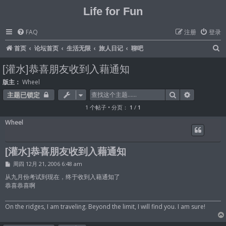
Life for Fun
FAQ
注册
登录
首页
论坛首页
生活无限
旅人日记
聊吧
[灌水]恭喜朋友收到入藉通知
版主：
Wheel
搜索
高级搜索
主题已锁定
1 个帖子 • 分页：
1
/
1
Wheel
[灌水]恭喜朋友收到入藉通知
帖
周四 12月 21, 2006 6:48 am
子
从九月份考试到现在，终于收到入藉通知了
恭喜恭喜啊
On the ridges, I am traveling. Beyond the limit, I will find you. I am sure!