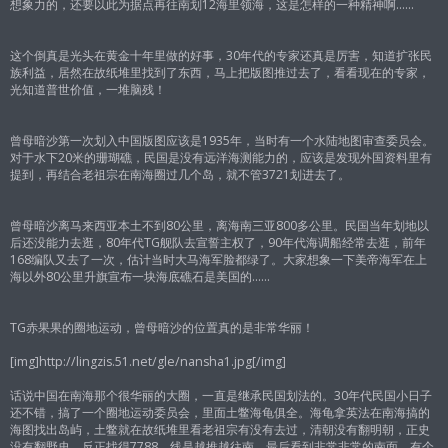
想象力的，还要以此为据点再往南划12海里领海，这是怎样的一种精神啊……
这个倒真是光头在黄金十年里做的好事，30年代的专家还真是厉害，知道扩张民
族利益，居然在故纸堆里找到了东西，马上把版图推过去了，看看现在的专家，
光知道普世价值，一堆脑残！
曾母暗沙第一次划入中国版图应该是1935年，当时有一个水陆地图审查委员会。
对于水下20米的珊瑚礁，民国是没有远洋海测能力的，应该是发现外国资料里有
提到，再结合老祖宗在南海圈过几个岛，就不管3721划进去了。
曾母暗沙离马来西亚本土不到80公里，离海南三亚800多公里。民国当年划地以
后还没能力去逛，80年代TG舰队去宣誓主权了，90年代海调船经常去逛，前年
168编队又去了一次，估计当时大马海军脸都绿了。大家想象一下美帝海军在上
海以外80公里升旗宣布一块海底礁石是美国的……
TG赤果果的圈地运动，曾母暗沙的位置真的是非常华丽！
[img]http://lingzis.51.net/gle/nansha1.jpg[/img]
话说中国在南海那个很华丽的大圈，一直是继承民国划法的。30年代民国小日子
还不错，搞了一个圈地运动委员会，里面土鳖海龟俱全。海龟拿英法在南海搞的
海图找出岛屿，土鳖就在故纸堆里看老祖宗有没有去过，清朝没有翻明朝，正史
没有翻野史，反正找得7788，线是越推越往南。最后看到非常非常的南面，有个