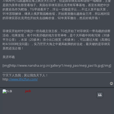
7/80年代TG跟越南在海上两次大打出手，但是跟菲律宾却和谐得一塌糊涂，主要
是因为美帝在那里看场子。美国在菲律宾苏比克湾有军事基地，甚至长期把中沙
的黄岩岛作为靶场，TG早就看开了，浮云一切都是浮云……不过人算不如天算，
91年苏联解体，继承人俄罗斯战略收缩，开始逐渐撤出越南金兰湾，所以相对应
的菲律宾苏比克湾也开始失去战略价值，92年美军撤出，然后好戏开场！
菲律宾开始对中沙南沙一些岛礁主张主权，TG也开始了对菲律宾一带岛礁的侦察
活动，结果发现，有个叫美济礁的地方非常神奇，是个大环礁中间有泻湖（30多
平方公里），水深（20多米）浪小出口很宽（40多米），可以通过大船（高潮位
时4-5000吨没问题），实乃茫茫大海之中避风歇脚的好去处，最关键的是菲律宾
居然还没占领！
美济环礁
[img]http://www.nansha.org.cn/gallery/1/meiji_jiao/meiji_jiao1b.jpg[/img]
宁天下人负我，莫让我负天下人！
http
://www.life2fun.com/
jack