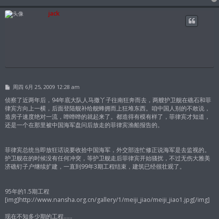
jack
帖
周四 6月 25, 2009 12:28 am
子
侦察了近两年后，94年底大队人马撒丫子往南狂奔而去，两艘护卫舰在礁石和菲
律宾方向上一横，后面登陆舰补给舰蜂拥而上狂堆东西。咱中国人别的不敢说，
造房子速度绝对一流，哗哗哗的就起来了。都造得有模有样了，菲律宾才知道，
还是一个在那里被中国海军盘问后放走的菲律宾渔船报告的。
菲律宾总统当即放狂话说要收拾中国海军，外交部连忙修正说海军是去监视的。
护卫舰在的时候没有任何冲突，等护卫舰走后菲律宾开始骚扰，不过无伤大雅美
济礁钉子户继续扩建，一直到99年3期工程结束，建筑已经很壮观了。
95年的1.5期工程
[img]http://www.nansha.org.cn/gallery/1/meiji_jiao/meiji_jiao1.jpg[/img]
现在不知多少期的工程……