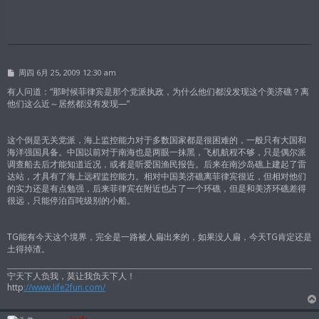
帖
周四 6月 25, 2009 12:30 am
子
有人问道：“那时候菲律宾是那个党派执政，为什么他们都没发现这个美济礁？离
他们这么近～居然都没有发现—”
这个倒是无关党派，海上监控能力对于多数国家都是很困难的，一般只有大国和
海洋强国具备。中国以前对于南海也是两眼一抹黑，飞机航程不够，只是偶尔派
调查船去后才能知道近况，或者是听爱国渔民报告。后来在南沙岛礁上建起了雷
达站，才具有了海上远程监控能力。相对中国美济礁离菲律宾很近，但相对他们
的实力还是有点勉强，后来菲律宾在附近也占了一个环礁，但是和美济环礁差得
很远，只能停泊百吨级别的小船。
TG能有今天这个境界，完全是一路被人扁出来的，如果没人扁，今天TG肯定还是
土得掉渣。
宁天下人负我，莫让我负天下人！
http
://www.life2fun.com/