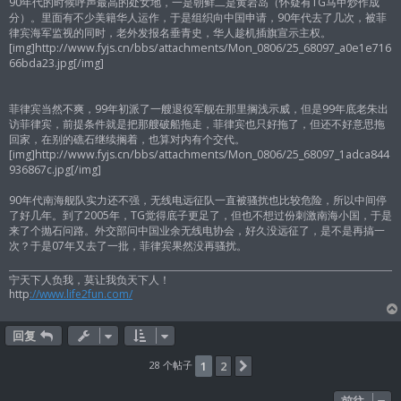
90年代的时候呼声最高的处女地，一是朝鲜二是黄岩岛（怀疑有TG马甲炒作成
分）。里面有不少美籍华人运作，于是组织向中国申请，90年代去了几次，被菲
律宾海军监视的同时，老外发报名垂青史，华人趁机插旗宣示主权。
[img]http://www.fyjs.cn/bbs/attachments/Mon_0806/25_68097_a0e1e716
66bda23.jpg[/img]
菲律宾当然不爽，99年初派了一艘退役军舰在那里搁浅示威，但是99年底老朱出
访菲律宾，前提条件就是把那艘破船拖走，菲律宾也只好拖了，但还不好意思拖
回家，在别的礁石继续搁着，也算对内有个交代。
[img]http://www.fyjs.cn/bbs/attachments/Mon_0806/25_68097_1adca844
936867c.jpg[/img]
90年代南海舰队实力还不强，无线电远征队一直被骚扰也比较危险，所以中间停
了好几年。到了2005年，TG觉得底子更足了，但也不想过份刺激南海小国，于是
来了个抛石问路。外交部问中国业余无线电协会，好久没远征了，是不是再搞一
次？于是07年又去了一批，菲律宾果然没再骚扰。
宁天下人负我，莫让我负天下人！
http
://www.life2fun.com/
回复
28 个帖子
1
2
下一页