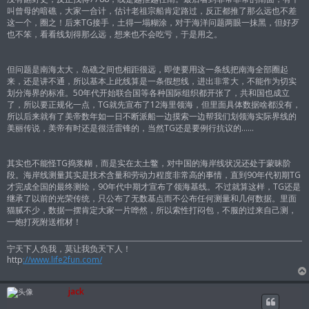
叫曾母的暗礁，大家一合计，估计老祖宗船肯定路过，反正都推了那么远也不差
这一个，圈之！后来TG接手，土得一塌糊涂，对于海洋问题两眼一抹黑，但好歹
也不笨，看看线划得那么远，想来也不会吃亏，于是用之。
但问题是南海太大，岛礁之间也相距很远，即使要用这一条线把南海全部圈起
来，还是讲不通，所以基本上此线算是一条假想线，进出非常大，不能作为切实
划分海界的标准。50年代开始联合国等各种国际组织都开张了，共和国也成立
了，所以要正规化一点，TG就先宣布了12海里领海，但里面具体数据啥都没有，
所以后来就有了美帝数年如一日不断派船一边摸索一边帮我们划领海实际界线的
美丽传说，美帝有时还是很活雷锋的，当然TG还是要例行抗议的……
其实也不能怪TG捣浆糊，而是实在太土鳖，对中国的海岸线状况还处于蒙昧阶
段。海岸线测量其实是技术含量和劳动力程度非常高的事情，直到90年代初期TG
才完成全国的最终测绘，90年代中期才宣布了领海基线。不过就算这样，TG还是
继承了以前的光荣传统，只公布了无数基点而不公布任何测量和几何数据。里面
猫腻不少，数据一摆肯定大家一片哗然，所以索性打闷包，不服的过来自己测，
一炮打死附送棺材！
宁天下人负我，莫让我负天下人！
http
://www.life2fun.com/
jack