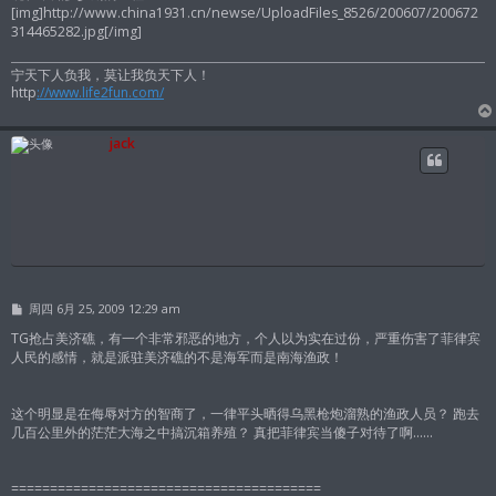
[img]http://www.china1931.cn/newse/UploadFiles_8526/200607/200672
314465282.jpg[/img]
宁天下人负我，莫让我负天下人！
http
://www.life2fun.com/
jack
帖
周四 6月 25, 2009 12:29 am
子
TG抢占美济礁，有一个非常邪恶的地方，个人以为实在过份，严重伤害了菲律宾
人民的感情，就是派驻美济礁的不是海军而是南海渔政！
这个明显是在侮辱对方的智商了，一律平头晒得乌黑枪炮溜熟的渔政人员？ 跑去
几百公里外的茫茫大海之中搞沉箱养殖？ 真把菲律宾当傻子对待了啊……
========================================