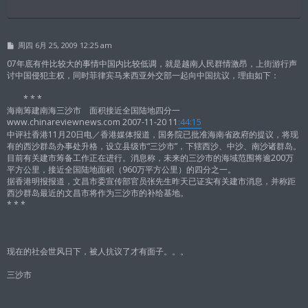
帖
周四 6月 25, 2009 12:25 am
子
07年底有件比较大的事情中国内比较低调，就是越南人民群情激昂，上街游行声
讨中国侵犯主权，同时菲律宾马来西亚外交部一起向中国抗议，理由如下：
* * *
海南筹建南海三沙市 面积接近全国陆地四分一
www.chinareviewnews.com 2007-11-20 11
:44:15
中评社香港11月20日电／香港媒体报道，国务院已批准海南省政府的提议，将现
有的西沙群岛办事处升格，设立县级市“三沙市”，下辖西沙、中沙、南沙诸群岛。
目前有关建市筹备工作正在进行。消息称，未来的三沙市的海域范围将逾200万
平方公里，接近全国陆地面积（960万平方公里）的四分之一。
据香港明报报道，文昌市委宣传部官员张先生昨天已证实有关建市消息，并称距
西沙群岛最近的文昌市将作为三沙市的补给基地。
* * *
现在的社会世风日下，被人抗议了才有面子。。。
三沙市