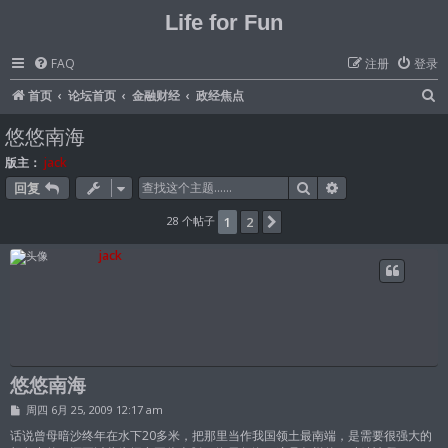
Life for Fun
FAQ
注册
登录
首页
论坛首页
金融财经
政经焦点
悠悠南海
版主：
jack
搜索
高级搜索
回复
28 个帖子
1
2
下一页
jack
悠悠南海
帖
周四 6月 25, 2009 12:17 am
子
话说曾母暗沙终年在水下20多米，把那里当作我国领土最南端，是需要很强大的