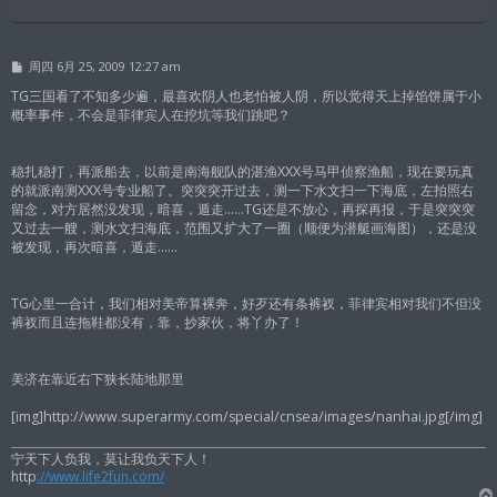
帖
周四 6月 25, 2009 12:27 am
子
TG三国看了不知多少遍，最喜欢阴人也老怕被人阴，所以觉得天上掉馅饼属于小
概率事件，不会是菲律宾人在挖坑等我们跳吧？
稳扎稳打，再派船去，以前是南海舰队的湛渔XXX号马甲侦察渔船，现在要玩真
的就派南测XXX号专业船了。突突突开过去，测一下水文扫一下海底，左拍照右
留念，对方居然没发现，暗喜，遁走……TG还是不放心，再探再报，于是突突突
又过去一艘，测水文扫海底，范围又扩大了一圈（顺便为潜艇画海图），还是没
被发现，再次暗喜，遁走……
TG心里一合计，我们相对美帝算裸奔，好歹还有条裤衩，菲律宾相对我们不但没
裤衩而且连拖鞋都没有，靠，抄家伙，将丫办了！
美济在靠近右下狭长陆地那里
[img]http://www.superarmy.com/special/cnsea/images/nanhai.jpg[/img]
宁天下人负我，莫让我负天下人！
http
://www.life2fun.com/