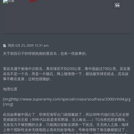
jack
帖
周四 6月 25, 2009 12:31 am
子
关于前段日子吵得很热闹的黄岩岛，也有一些故事的。
黄岩岛属于南海中沙群岛，离菲律宾不到200公里，离中国超过700公里。其实黄
岩岛不是一个岛，而是一片礁石。网上随便搜一下，都说被菲律宾抢走，其实故
事不断在发展，过程也很微妙。
地理位置
[img]http://www.superarmy.com/special/cnsea/southsea/2000/nh04.jpg
[/img]
此岛如果被中国占了，菲律宾海军出门就很尴尬了，所以90年代他们也几次去那
里插旗宣示主权（90年代以前是美军靶场，没人敢去……）TG当然也想多圈地，
无奈实力不够想圈的太多，只能偶尔派船去调查一下状况。天无绝人之路，地球
上有个国际性业余无线电阻止喜欢到处架电台，号称全球除了南北极都架过了，