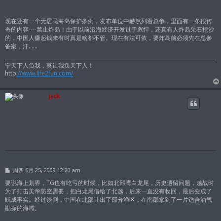
现在还有一个无居民海岛保护条例，发布单位中赫然列着总参，里面有一条很传
奇的内容----禁止炸岛！由于以前沿海经济开发过于彪悍，还真有人炸岛采石挖沙
的，中国人赚起钱来有时真是啥都不管。现在有法可依，要炸岛前必须先在总参
备案，汗……
宁天下人负我，莫让我负天下人！
http
://www.life2fun.com/
jack
帖
周四 6月 25, 2009 12:20 am
子
要说海上划界，TG也有吃亏的时候，比如北部湾白龙尾，历史遗留问题，越战时
为了打击美帝防空需要，把白龙尾借给了北越，后来一直没有收回，最后变成了
既成事实。经过谈判，中国在北部让出了部分渔区，在南部拿到了一片适合油气
勘探的海域。