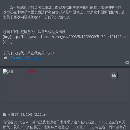
当年脑残的事情越南也做过，西沙海战的时候中国打南越，北越拍手叫好，
以后还在中学课本里说西沙群岛自古以来是中国领土，后来被中国揪住把柄，越
南关于西沙问题就闭嘴了，开始闷头抢南沙。
越南主张按照棕色的中法条约线划分海域
[img]http://bbs.laweach.com/cImages/2008/5/17/20080517014101137.gif
[/img]
宁天下人负我，莫让我负天下人！
http
://www.life2fun.com/
jack
帖
周四 6月 25, 2009 12:22 am
子
有报道说：“迄今，越南已从南沙油田中开采了逾１亿吨石油、１.5万亿立方米天
然气，获利250多亿美元。南海年产油量在5000万到6000万吨左右，而中越争议