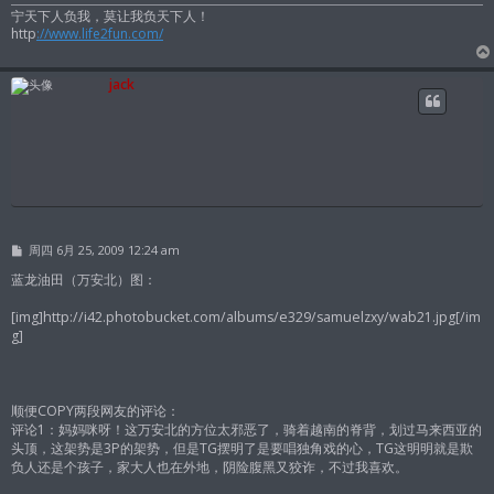
宁天下人负我，莫让我负天下人！
http
://www.life2fun.com/
jack
帖
周四 6月 25, 2009 12:24 am
子
蓝龙油田（万安北）图：
[img]http://i42.photobucket.com/albums/e329/samuelzxy/wab21.jpg[/im
g]
顺便COPY两段网友的评论：
评论1：妈妈咪呀！这万安北的方位太邪恶了，骑着越南的脊背，划过马来西亚的
头顶，这架势是3P的架势，但是TG摆明了是要唱独角戏的心，TG这明明就是欺
负人还是个孩子，家大人也在外地，阴险腹黑又狡诈，不过我喜欢。