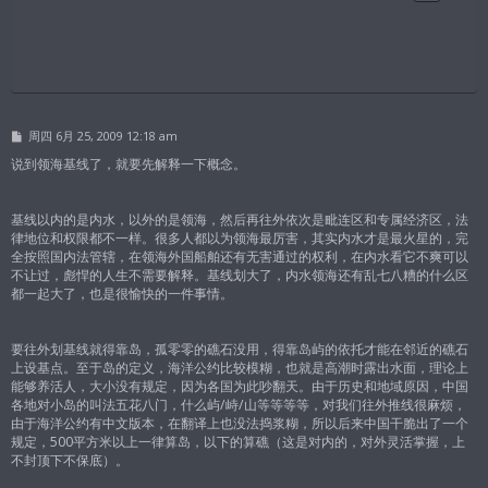
帖
周四 6月 25, 2009 12:18 am
子
说到领海基线了，就要先解释一下概念。
基线以内的是内水，以外的是领海，然后再往外依次是毗连区和专属经济区，法
律地位和权限都不一样。很多人都以为领海最厉害，其实内水才是最火星的，完
全按照国内法管辖，在领海外国船舶还有无害通过的权利，在内水看它不爽可以
不让过，彪悍的人生不需要解释。基线划大了，内水领海还有乱七八糟的什么区
都一起大了，也是很愉快的一件事情。
要往外划基线就得靠岛，孤零零的礁石没用，得靠岛屿的依托才能在邻近的礁石
上设基点。至于岛的定义，海洋公约比较模糊，也就是高潮时露出水面，理论上
能够养活人，大小没有规定，因为各国为此吵翻天。由于历史和地域原因，中国
各地对小岛的叫法五花八门，什么屿/峙/山等等等等，对我们往外推线很麻烦，
由于海洋公约有中文版本，在翻译上也没法捣浆糊，所以后来中国干脆出了一个
规定，500平方米以上一律算岛，以下的算礁（这是对内的，对外灵活掌握，上
不封顶下不保底）。