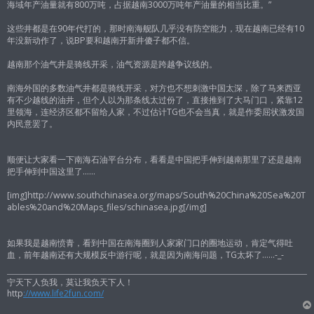
海域年产油量就有800万吨，占据越南3000万吨年产油量的相当比重。”
这些井都是在90年代打的，那时南海舰队几乎没有防空能力，现在越南已经有10
年没新动作了，说BP要和越南开新井傻子都不信。
越南那个油气井是骑线开采，油气资源是跨越争议线的。
南海外国的多数油气井都是骑线开采，对方也不想刺激中国太深，除了马来西亚
有不少越线的油井，但个人以为那条线太过份了，直接推到了大马门口，紧靠12
里领海，连经济区都不留给人家，不过估计TG也不会当真，就是作委屈状激发国
内民意罢了。
顺便让大家看一下南海石油平台分布，看看是中国把手伸到越南那里了还是越南
把手伸到中国这里了……
[img]http://www.southchinasea.org/maps/South%20China%20Sea%20T
ables%20and%20Maps_files/schinasea.jpg[/img]
如果我是越南愤青，看到中国在南海圈到人家家门口的圈地运动，肯定气得吐
血，前年越南还有大规模反中游行呢，就是因为南海问题，TG太坏了……-_-
宁天下人负我，莫让我负天下人！
http
://www.life2fun.com/