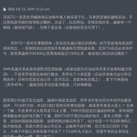
帖
周四 6月 25, 2009 12:23 am
子
话说TG一直喜欢哭喊南海石油每年被人偷采若干亿，马来西亚确实越线采油，不
过那线是华丽的曾母暗沙圈的，太远了，以后再说。菲律宾线外采，越南有一个
骑线（偷得很巧妙），另两个是近海（去推倒的话没天理了）。
另外TG一直对永暑礁西南（其实还在越占礁石的西南）的万安盆地海底油田
很有怨念，一直抱怨说以前想搞开发被越南无理阻挠未果。其实TG说话从来说半
句，那里离越南不到400公里离海南超过1000公里，难道他们就没动过脑筋？
94年美越关系改善美国取消贸易制裁（或者说因为石油合同关系才改善制裁才取
消），于是美孚组团去南海打酱油，美帝拉了小弟泥轰（石油开发株式会社和日
商岩井）还有印尼某石油公司（名字忘记，龙套角色无视之），拿下75%股份
（美孚45%），越南没技术没设备没数据，只好喝稀饭。
那里我们叫做万安北油田，越南叫做蓝龙油田，美帝当年签合同当年就开始建造
油井，TG当时大惊，咋说打就打居然没有事先勘探，难道美帝真是火星人？ 后来
一了解，不是美帝太火星而是TG太土鳖，70年代初还在打越战的时候，美帝就把
南海貌似有油的地方翻了个遍，那时TG对于西沙以南的地方，基本上两眼一摸
黑，别说外国搞海底勘探，就算把南沙礁石炸没了，估计也是一个月后听渔民汇
报才能知道。美国大牌石油公司出头，这麻将不好打啊，但万安北已经盯了很
久，大桃子咋能让东南亚猴子给采了？TG当时头大如斗，背着手来回走来回走，
最后拳一握心一横，跟丫拼了！