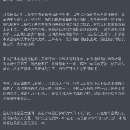
月黑风高之时，海南军港偷偷开出两艘军舰，以有点淫荡的走位向南沙摸去。美
帝的平台是万万不能推的，所以只能拦截越南的运输船，美帝再牛也不能往海里
空投钢材和设备吧？两艘军舰在油井和越南之间走位飘忽，有靠近的越南船就贴
上去卡位，一边用大喇叭喊，快要刮台风啦大家回去收衣服啊，一边坚决将其往
外挤，反正我们船大不怕撞。当时虽然有防空导弹了，但还是心里没谱，所以基
本就是操舵技术实战大比武，上峰有令，先开炮的话舰长去死，漏过船的话舰长
也去死，大家都难啊……
不光拦几条越南运输船，美孚还有一些设备运到香港，在当地租船往南海转运。
香港都快回归了，当然也要拦，香港船老大一看，高呼中华民族万岁，然后调头
就走，根本不折腾，反正钱到手了，遇到不可抗力也不用退还。
当然，美帝如果自己派船运，那是没人拦的，但是以后食物淡水补给总不能自己
都包了，真把中国逼急了隔三差五骚扰一下，美国工程师就得在平台上体验上甘
岭的味道，那是万万不行地，于是美孚说大家洗洗睡了吧，泥轰们满心欢喜而去
满脸海带泪而归……
空心方格是蓝龙油田，实心方格是已探明的气田（未开发），灰色地带是我们以
后准备搞的万安北，估计怎么也要到2015左右，自己的深水平台出来以后，不然
就算拉美国也是见面分一半。