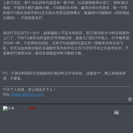
上刺刀见红，那个火红的年代真是有一股子劲，以后都很难再出现了。88年南沙
海战，中国用大船打越南小船，100炮欺负40炮，赢得没有任何悬念，唯一可惜
的是531舰在连续齐射以后主炮火控雷达故障哑火，被越南505舰跑掉（后抢滩起
火烧毁），不然就是全歼。
南沙打完以后TG一合计，如果越南人不是太笨的话，苏22攻击机半小时后就要炸
上门了，可怜TG海军当时连防空导弹都没有，就靠几门双37吓唬人，打中概率跟
买649一样，于是搏命往回赶，后来才知道越南也是乱作一团根本没有出动飞
机。但无论如何南沙礁石在越南空军作战半径之内TG空军半径之外是肯定的，于
是麻杆打狼两头怕，最后变成礁盘对峙大眼瞪小眼。
PS：打西沙时国军灯塔指路和打南沙时太平岛补给，这都是YY，网上有很多辟
谣，不重复。
宁天下人负我，莫让我负天下人！
http
://www.life2fun.com/
jack