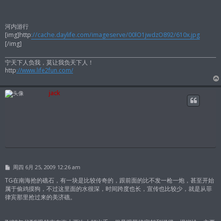
河内游行
[img]http
://cache.daylife.com/imageserve/00lO1jwdzO892/610x.jpg
[/img]
宁天下人负我，莫让我负天下人！
http
://www.life2fun.com/
jack
帖
周四 6月 25, 2009 12:26 am
子
TG在南海抢的礁石，有一块是比较传奇的，跟前面的比不发一枪一炮，甚至开始
属于偷鸡摸狗，不过这里面的水很深，时间跨度也长，宣传也比较少，就是从菲
律宾那里抢过来的美济礁。