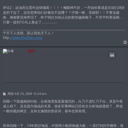
评论2：这油田位置咋这销魂呢！！！！俺眼神不好，一开始给看成是在咱们鸡肚
皮的下边了，还在想离咱们好像也不远哪？？仔细一瞧，亲娘耶！！不要说越
南，俺都要流海带泪了，终于明白为啥认识的那些越南猴子，不管平时再温顺，
只要一提到TG马上暴走了………………
宁天下人负我，莫让我负天下人！
http
://www.life2fun.com/
jack
帖
周四 6月 25, 2009 12:24 am
子
回顾一下跟越南的纠纷，在南海里面是最激烈的，白刀子进红刀子出，算是午夜
成人档了。其实因为海战的关系，很多军事网站已经有文分析地很透彻了，即使
一般转载的网文，去掉太煽情的形容词，基本也算靠谱。
简单回顾一下，74年西沙海战，中国用小船拼南越大船，一直打到扔手榴弹，海