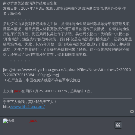
南沙群岛美济礁泻湖养殖项目实施
发布日期：2007年7月3日 来源：农业部南海区渔政渔港监督管理局办公室 作
者：杨少松
。。。。。。
启动仪式由县委副书记成来之主持。县海洋与渔业局局长陈卓尔介绍美济礁及项
目基本情况，项目负责人林载亮教授介绍了项目的运作开发情况。省海洋与渔业
厅副厅长黄良胜、海区局局长吴壮作了讲话。吴壮局长指出：为响应中央提出的
“开发南沙，渔业先行”的战略决策，我们不仅是在南沙进行捕捞生产，还要在那里
搞网箱养殖。为此，从99年开始，我们就在南沙美济礁进行了养殖试验，并获得
成功，为生产性养殖打下了良好的基础和积累了经验。这不仅带来较好的经济效
益，还突出了我们在南沙的存在，捍卫我国南海主权。
。。。。。。
=========================================
[img]http://www.nhyzchina.gov.cn/Upload/Files/NewsAttatches/2/20070
7/20070703153841109.jpg[/img]
TG庄严宣告，中国在美济礁是不存在军事设施迪！
上次由
jack
在 周四 6月 25, 2009 12:30 am，总共编辑 1 次。
宁天下人负我，莫让我负天下人！
http
://www.life2fun.com/
jack