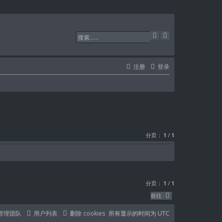
搜
高
索
级
搜
索
注册
登录
分页：
1
/
1
分页：
1
/
1
前往
管理团队
用户列表
删除 cookies
所有显示的时间为
UTC