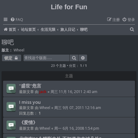
Life for Fun
FAQ
注册
登录
首页
论坛首页
生活无限
旅人日记
聊吧
聊吧
版主：
Wheel
搜索
高级搜索
锁定
23 个主题 • 分页：
1
/
1
主题
“盛世”危言
最新文章 由
jack
«
周三 11月 16, 2011 2:40 am
I miss you
最新文章 由
Wheel
«
周三 9月 07, 2011 12:16 am
回复总数：
1
《爱情》
最新文章 由
Wheel
«
周一 6月 16, 2008 1:54 pm