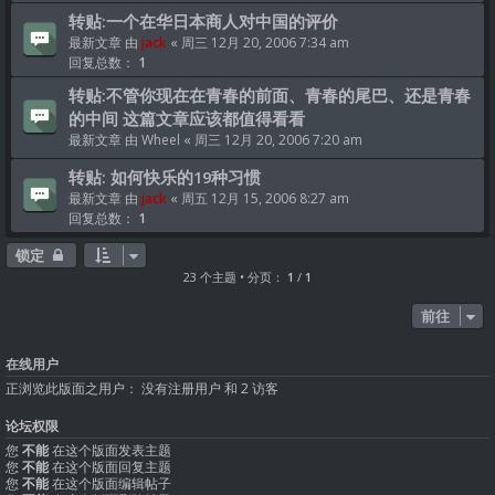
转贴:一个在华日本商人对中国的评价
最新文章 由
jack
«
周三 12月 20, 2006 7:34 am
回复总数：
1
转贴:不管你现在在青春的前面、青春的尾巴、还是青春
的中间 这篇文章应该都值得看看
最新文章 由
Wheel
«
周三 12月 20, 2006 7:20 am
转贴: 如何快乐的19种习惯
最新文章 由
jack
«
周五 12月 15, 2006 8:27 am
回复总数：
1
锁定
23 个主题 • 分页：
1
/
1
前往
在线用户
正浏览此版面之用户： 没有注册用户 和 2 访客
论坛权限
您
不能
在这个版面发表主题
您
不能
在这个版面回复主题
您
不能
在这个版面编辑帖子