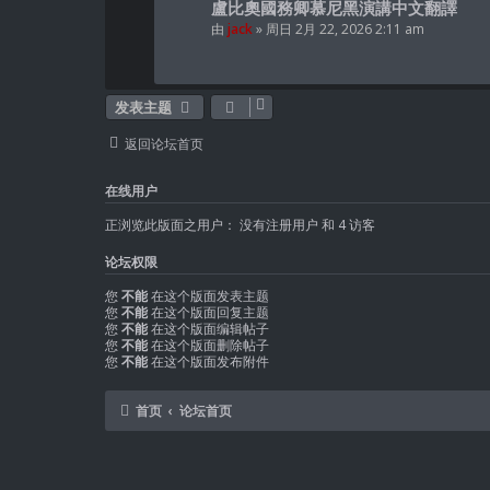
盧比奧國務卿慕尼黑演講中文翻譯
由
jack
» 周日 2月 22, 2026 2:11 am
发表主题
返回论坛首页
在线用户
正浏览此版面之用户： 没有注册用户 和 4 访客
论坛权限
您
不能
在这个版面发表主题
您
不能
在这个版面回复主题
您
不能
在这个版面编辑帖子
您
不能
在这个版面删除帖子
您
不能
在这个版面发布附件
首页
论坛首页