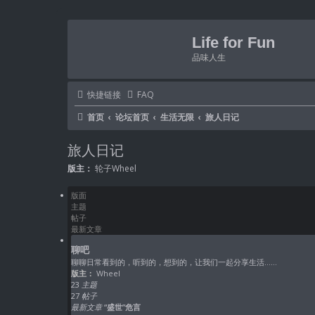
Life for Fun
品味人生
快捷链接
FAQ
首页
论坛首页
生活无限
旅人日记
旅人日记
版主：
轮子Wheel
版面
主题
帖子
最新文章
聊吧
聊聊日常看到的，听到的，想到的，让我们一起分享生活……
版主：
Wheel
23
主题
27
帖子
最新文章
“盛世”危言