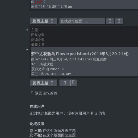
查
由
jack
看
周三 11月 16, 2011 2:40 am
最
新
搜索
高级搜索
发表主题
帖
子
主题
回复总数
阅读次数
最新文章
梦中之花瓶岛 Flowerpot Island (2011年8月20-21日)
由
Wheel
» 周三 8月 24, 2011 3:40 am
0
回复总数
9200
阅读次数
最新文章
由
Wheel
周三 8月 24, 2011 3:40 am
发表主题
返回论坛首页
在线用户
正浏览此版面之用户： 没有注册用户 和 3 访客
论坛权限
您
不能
在这个版面发表主题
您
不能
在这个版面回复主题