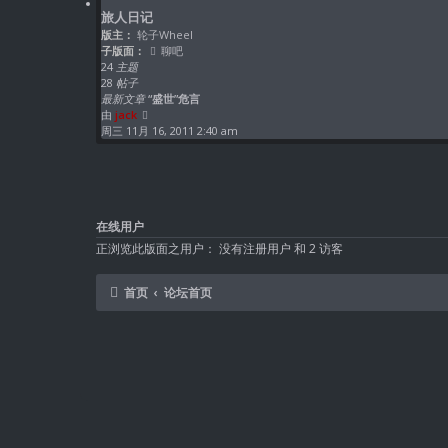
最
旅人日记
新
版主：
轮子Wheel
帖
子版面：
聊吧
子
24
主题
28
帖子
最新文章
“盛世”危言
查
由
jack
看
周三 11月 16, 2011 2:40 am
最
新
帖
子
在线用户
正浏览此版面之用户： 没有注册用户 和 2 访客
首页
论坛首页