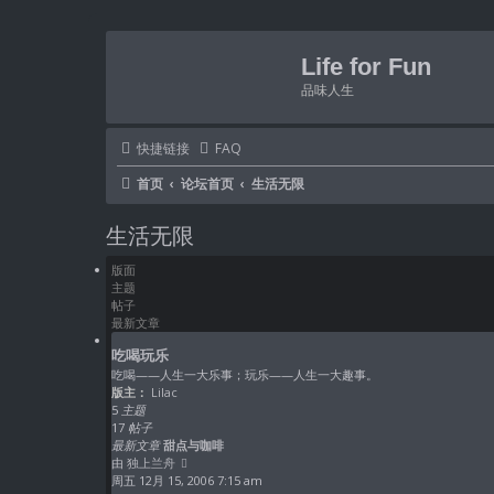
Life for Fun
品味人生
快捷链接
FAQ
首页
论坛首页
生活无限
生活无限
版面
主题
帖子
最新文章
吃喝玩乐
吃喝——人生一大乐事；玩乐——人生一大趣事。
版主：
Lilac
5
主题
17
帖子
最新文章
甜点与咖啡
查
由
独上兰舟
看
周五 12月 15, 2006 7:15 am