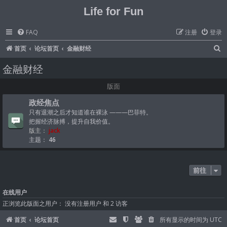
Life for Fun
FAQ
注册
登录
首页
论坛首页
金融财经
金融财经
版面
政经焦点
只有退潮之后才知道谁在裸泳 ———巴菲特。
把握经济脉搏，提升自我价值。
版主：
jack
主题：
46
前往
在线用户
正浏览此版面之用户： 没有注册用户 和 2 访客
首页
论坛首页
所有显示的时间为
UTC