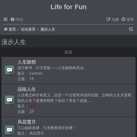
Life for Fun
FAQ
注册
登录
首页
论坛首页
漫步人生
漫步人生
版面
人生旅程
读万卷书、行万里路——人生旅程的亮点。
版主：
haotian
主题：
11
品味人生
人活着怎样才有意义，这是一个古老而永恒的话题。怎样的人生才是精
彩的人生？是拥有财富？知识？享乐？还是......
版主：
jack
主题：
27
风花雪月
江山如此多娇，引无数英雄尽折腰！
版主：
风花雪月