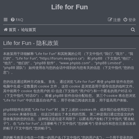
Life for Fun
FAQ
注册
登录
首页
论坛首页
Life for Fun - 隐私政策
本政策用于详细解释 “Life for Fun” 和其附属的公司 （下文中指代 “我们”, “我方”， “我
们的”， “Life for Fun”, “https://forum.easypos.ca”） 和 phpBB （下文指代 “他们”，
“他方”， “他们的”， “phpBB 软件”， “www.phpbb.com”， “phpBB Limited”，
“phpBB 团队”） 如何使用在与您的会话中得到的与您有关的信息 （下文中指代 “您的信
息”）。
您的信息通过两种方式收集。 首先， 通过浏览 “Life for Fun” 将使 phpBB 软件在您的
电脑中生成一定数量的 cookie 文件， 这些 cookie 是浏览器用于缓存信息的临时文件。
其中前两个 cookie 包含用户的 ID 信息 (下文指代 “用户ID”) 和一个匿名的用户对话 ID
（下文中指代 “对话ID”）， 将被 phpBB 软件自动分配给您。 第三个cookie 将在您浏览
“Life for Fun” 中的主题后自动产生， 用于存储已阅读的主题， 用于提高用户体验。
phpBB软件在浏览 “Life for Fun” 时，除了上述的 cookies 外，或许我们会使用其它外
部 cookie 来储存信息， 但这已经超出了本文档的范围。 第二种是我们通过您提交的内
容收集到的您的信息。 这种情况是但是不局限于：以匿名用户发帖 (下文中指代 “匿名帖
子”)， 在 “Life for Fun” 上注册帐号 (下文中指代 “您的帐号”) 登录动作和您在注册后发表
的帖子 (下文中指代 “您的帖子”)。
您的帐号将至少包含一个唯一的用户名 (下文中指代 “您的用户名”)， 一个用于登录您的