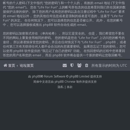
帐号的个人密码 (下文中指代 “您的密码”) 和一个个人的， 有效的 email 地址 (下文中指
代 “您的 email”)。 您在 “Life for Fun” 上的帐号所包含的信息将受到我们所在国家的数
据保护法律的保护。 除了您的用户名和您的密码以及在注册过程中 “Life for Fun” 要求
的 email 地址以外， 您的其他任何信息或者是强制的或者是可选的，这基于 “Life for
Fun” 的决定。 在任何情况下， 您可以选择您的信息是否被公开。 此外， 在您的帐号
中， 您可以选择接收或推出 phpBB 软件自动生成的 email。
您的密码以加密形式存在 （单向哈希）， 所以它是安全的。 但是， 我们希望您不要在
不同的网站上重复使用相同的密码。 您的密码是您在 “Life for Fun” 上访问您的帐号的
途径， 所以请谨慎保管您的密码，并且在任何情况下与 “Life for Fun” ，phpBB， 或者
任何第三方有关联得任何人都不会合法的向您索要密码。 如果您忘记了您的密码， 您可
以使用 phpBB 软件提供的 “我忘记了自己的密码” 功能。 在找回密码的过程中您将要回
答您的用户名和您的 email， 而后 phpBB 软件将会提供一个新的密码让您取回帐号。
首页
论坛首页
所有显示的时间为
UTC
由
phpBB
® Forum Software © phpBB Limited 提供支持
简体中文语言由
phpBB Chinese
制作并提供支持
隐私
|
条款