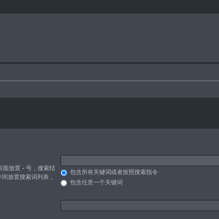
前面放置
-
号，搜索结
包含所有关键词或者按照搜索指令
中间放置搜索词列表，
包含任意一个关键词