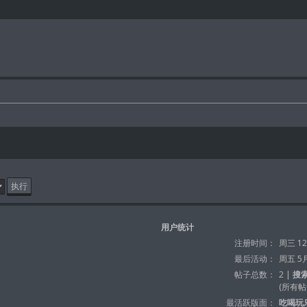
用户统计
注册时间：
周三 12月
最后活动：
周五 5月 
帖子总数：
2 |
搜
(所有帖子
最活跃版面：
吃喝玩