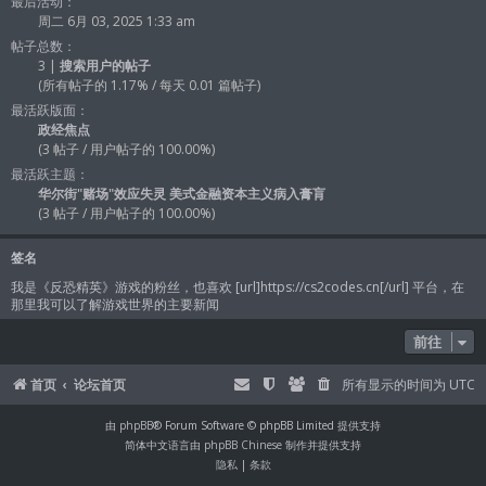
最后活动：
周二 6月 03, 2025 1:33 am
帖子总数：
3 |
搜索用户的帖子
(所有帖子的 1.17% / 每天 0.01 篇帖子)
最活跃版面：
政经焦点
(3 帖子 / 用户帖子的 100.00%)
最活跃主题：
华尔街"赌场"效应失灵 美式金融资本主义病入膏肓
(3 帖子 / 用户帖子的 100.00%)
签名
我是《反恐精英》游戏的粉丝，也喜欢 [url]https://cs2codes.cn[/url] 平台，在
那里我可以了解游戏世界的主要新闻
前往
首页
论坛首页
所有显示的时间为
UTC
由
phpBB
® Forum Software © phpBB Limited 提供支持
简体中文语言由
phpBB Chinese
制作并提供支持
隐私
|
条款