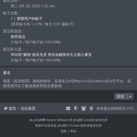
最后活动：
周二 6月 03, 2025 1:33 am
帖子总数：
3 |
搜索用户的帖子
(所有帖子的 1.17% / 每天 0.01 篇帖子)
最活跃版面：
政经焦点
(3 帖子 / 用户帖子的 100.00%)
最活跃主题：
华尔街"赌场"效应失灵 美式金融资本主义病入膏肓
(3 帖子 / 用户帖子的 100.00%)
签名
我是《反恐精英》游戏的粉丝，也喜欢 [url]https://cs2codes.cn[/url] 平台，在
那里我可以了解游戏世界的主要新闻
前往
首页
论坛首页
所有显示的时间为
UTC
由
phpBB
® Forum Software © phpBB Limited 提供支持
简体中文语言由
phpBB Chinese
制作并提供支持
隐私
|
条款