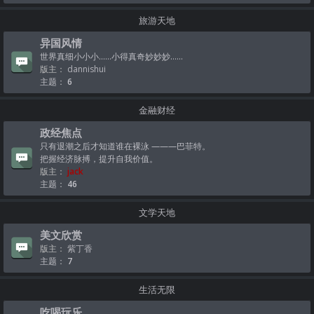
旅游天地
异国风情
世界真细小小小......小得真奇妙妙妙......
版主：
dannishui
主题：
6
金融财经
政经焦点
只有退潮之后才知道谁在裸泳 ———巴菲特。
把握经济脉搏，提升自我价值。
版主：
jack
主题：
46
文学天地
美文欣赏
版主：
紫丁香
主题：
7
生活无限
吃喝玩乐