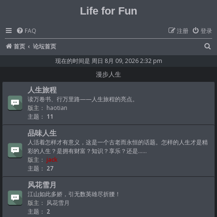
Life for Fun
FAQ
注册
登录
首页
论坛首页
现在的时间是 周日 8月 09, 2026 2:32 pm
漫步人生
人生旅程
读万卷书、行万里路——人生旅程的亮点。
版主：
haotian
主题：
11
品味人生
人活着怎样才有意义，这是一个古老而永恒的话题。怎样的人生才是精
彩的人生？是拥有财富？知识？享乐？还是......
版主：
jack
主题：
27
风花雪月
江山如此多娇，引无数英雄尽折腰！
版主：
风花雪月
主题：
2